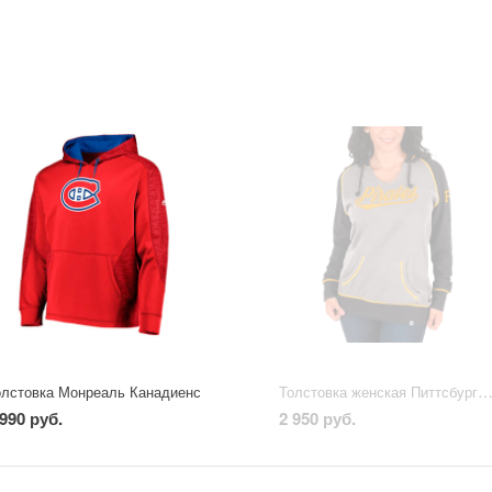
Толстовка женская Питтсбург Пайр
олстовка Монреаль Канадиенс
 990 руб.
2 950 руб.