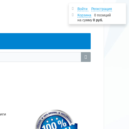
Войти
Регистрация
Корзина
0 позиций
на сумму
0 руб.
иги