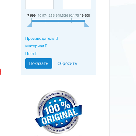
7 999
10 974.25
13 949.50
16 924.75
19 900
Производитель
Материал
Цвет