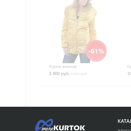
-61%
Куртка женская
3 900 руб.
1
9 900 руб.
КАТА
ЖЕНЩ