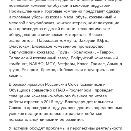
новинками кожевенно-обувной и меховой индустрии.
Промышленные и торговые компании представят одежду
и головные уборы из кожи и меха, обувь, кожевенный и
меховой полуфабрикат, кожгалантерею, комплектующие
для производства изделий из кожи, технологическое
оборудование и химические материалы. В числе
экспонентов – Парижская коммуна, Вахруши-Юфть,
Эластокам, Вяземское кожевенное производство,
Серпуховский кожзавод «Труд», «Уралкожа», «Тавро»,
Талдомский кожевенный завод, Бобруйский кожевенный
комбинат, NAKRO, МСУ, Зетформ, Класс, Грамос, Арманд
групп, Рикпром, Десмос, Шебекинская индустриальная
химия.
В рамках ярмарки Российский Союз Кожевников и
Обувщиков совместно с ПАО «Рослегпром» проведет
совещание кожевенно-обувного бизнеса по итогам
работы отрасли в 2016 году. Благодаря деятельности
Союза, в прошедшем году удалось достичь определенных
успехов в защите интересов отрасли и добиться
положительной динамики ее развития.
Участники обсудят проблемы и перспективы деятельности