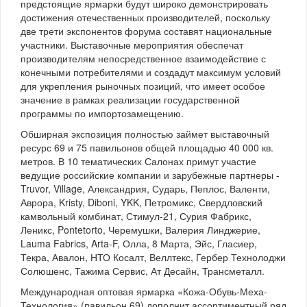
предстоящие ярмарки будут широко демонстрировать
достижения отечественных производителей, поскольку
две трети экспонентов форума составят национальные
участники. Выставочные мероприятия обеспечат
производителям непосредственное взаимодействие с
конечными потребителями и создадут максимум условий
для укрепления рыночных позиций, что имеет особое
значение в рамках реализации государственной
программы по импортозамещению.
Обширная экспозиция полностью займет выставочный
ресурс 69 и 75 павильонов общей площадью 40 000 кв.
метров. В 10 тематических Салонах примут участие
ведущие российские компании и зарубежные партнеры -
Truvor, Village, Александрия, Сударь, Пеплос, Валенти,
Аврора, Kristy, Diboni, YKK, Петромикс, Свердловский
камвольный комбинат, Стимул-21, Сурия Фабрикс,
Леникс, Pontetorto, Черемушки, Валерия Линджерие,
Lauma Fabrics, Arta-F, Олла, 8 Марта, Эйс, Гласиер,
Текра, Авалон, НТО Косалт, Веллтекс, Гербер Технолоджи
Солюшенс, Тажима Сервис, Ат Десайн, Трансметалл.
Международная оптовая ярмарка «Кожа-Обувь-Меха-
Технология» (павильон 69) дополнит ассортиментный ряд