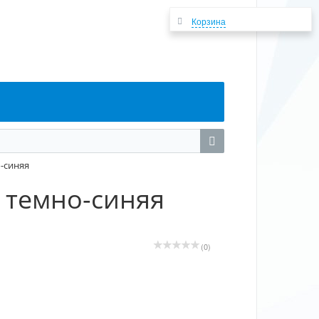
Корзина
о-синяя
g темно-синяя
(0)