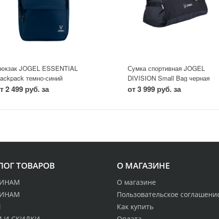
юкзак JOGEL ESSENTIAL
Сумка спортивная JOGEL
ackpack темно-синий
DIVISION Small Bag черная
т 2 499 руб. за
от 3 999 руб. за
ЛОГ ТОВАРОВ
О МАГАЗИНЕ
ИНАМ
О магазине
ИНАМ
Пользовательское соглашени
М
Как купить
 И СКИДКИ
Оплата