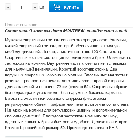
-
+
Купить
шт
Полное описание
Спортивный костюм Joma MONTREAL синий/темно-синий
Мужской спортивный костюм испанского бренда Joma. Удобный,
мягкий спортивный костюм, который обеспечивает отличную
свободу движений. Легкая, эластичная ткань 100% полиэстер.
Спортивный костюм состоящий из олимпийки и брюк. Олимпийка с
застежкой на молнии. Внутренняя часть с сетчатыми вставками
для наилучшей вентиляции. Короткий воротник стойка. Два
наружных прорезных кармана на молнии. Эластичные манжеты и
резинка. Трафаретная печать логотипа Joma с правой стороны.
Длина олимпийки по спине 72 см (размер 52). Спортивные брюки
без подкладки и утеплителя. Два наружных боковых кармана.
Брюки на эластичной резинке с шнурком фиксатором
регулирующим объем. Трафаретная печать логотипа Joma слева.
Низ брюк на молнии для регулировки ширины и дополнительной
свободы движений. Благодаря застежкам молниям по низу,
одевать и снимать брюки быстрее и удобнее. Деликатная стирка.
Размер L российский размер 52. Производство Joma в КНР.