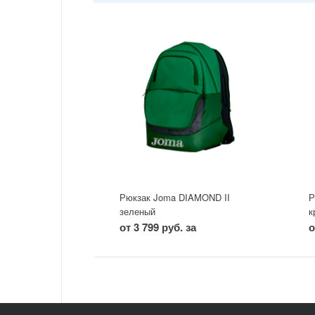
Рюкзак Joma DIAMOND II
Р
зеленый
к
от 3 799 руб. за
о