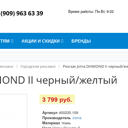
Время работы: Пн-Вс 9-22
 (909) 963 63 39
ЕТЯМ
АКЦИИ И СКИДКИ
БРЕНДЫ
юкзаки
Городские рюкзаки
Рюкзак Joma DIAMOND II черный/ж
MOND II черный/желтый
3 799 руб.
Артикул
400235.109
Производитель
Joma
Материал
ткань
Цвет
Черный/желтый