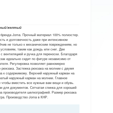
рный/желтый
 бренда Joma. Прочный материал 100% полиэстер.
сть и долговечность даже при интенсивном
йчив не только к механическим повреждениям, но
условиям, таким как дождь или снег. Две
с вентиляцией и ручка для переноски. Благодаря
зак идеально сидит по фигуре независимо от
ателя. Регулировка позволяет равномерно
 рюкзака. Застежка рюкзака на молнии с двумя
па к содержимому. Верхний наружный карман на
атый наружный карман на молнии. Главное
 чтобы вместить все нужные вам вещи и обувь.
и для документов. Сетчатая спинка для хорошей
па производителя шелкографией. Размер рюкзака
итра. Производство Joma в КНР.