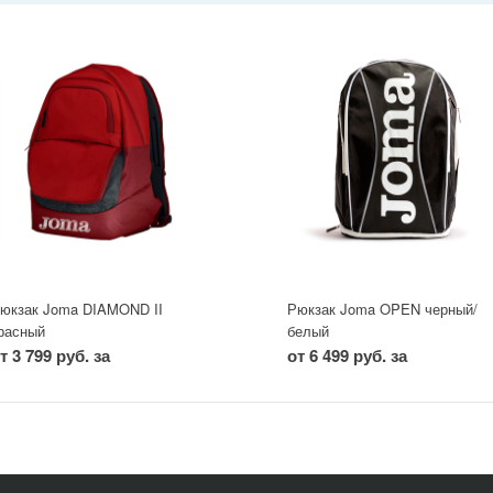
юкзак Joma DIAMOND II
Рюкзак Joma OPEN черный/
расный
белый
т 3 799 руб. за
от 6 499 руб. за