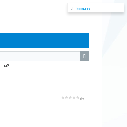
Корзина
елтый
(0)