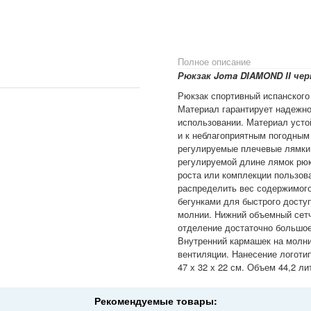
Полное описание
Рюкзак Joma DIAMOND II че
Рюкзак спортивный испанского
Материал гарантирует надежно
использовании. Материал усто
и к неблагоприятным погодным 
регулируемые плечевые лямки 
регулируемой длине лямок рюк
роста или комплекции пользов
распределить вес содержимого
бегунками для быстрого досту
молнии. Нижний объемный сетч
отделение достаточно большое
Внутренний кармашек на молни
вентиляции. Нанесение логоти
47 х 32 х 22 см. Объем 44,2 л
Рекомендуемые товары: