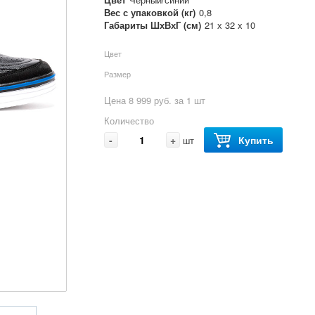
Вес с упаковкой (кг)
0,8
Габариты ШхВхГ (см)
21 х 32 х 10
Цвет
Размер
Цена 8 999 руб. за 1 шт
Количество
-
+
Купить
шт