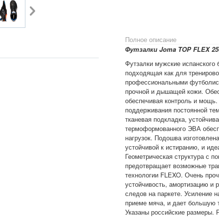
Полное описание
Футзалки Joma TOP FLEX 25
Футзалки мужские испанского 
подходящая как для тренировок
профессиональными футболиста
прочной и дышащей кожи. Обес
обеспечивая контроль и мощь.
поддерживания постоянной тем
тканевая подкладка, устойчив
термоформованного ЭВА обесп
нагрузок. Подошва изготовлена
устойчивой к истиранию, и ид
Геометрическая структура с п
предотвращает возможные трав
технологии FLEXO. Очень проч
устойчивость, амортизацию и р
следов на паркете. Усиление н
приеме мяча, и дает большую т
Указаны российские размеры. 