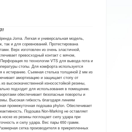
31
бренда Joma. Легкая и универсальная модель,
, так и для соревнований. Протестирована
ми. Верх изготовлен из очень эластичной,
печивает превосходный контакт с мячом,
 Перфорация по технологии VTS для вывода пота и
пературы стопы. Для комфорта используется
ая к истиранию. Съемная стелька толщиной 2 мм из
ечивает амортизацию и защищает стопу от
 из высококачественной износостойкой резины,
еально подходит для использования в помещении.
оворотами обеспечивает безопасные повороты и
мы. Высокая гибкость благодаря линиям
ная промежуточная подошва phylon. Обеспечивает
еактивность. Подошва Non-Marking не оставляет
а носке из резины поглощает силу удара при
очность и силу удара. Вес пары 650 грамм.
Размерная сетка производителя в прикрепленных