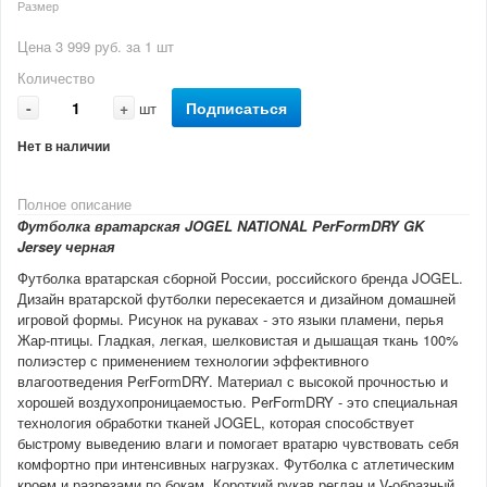
Размер
Цена 3 999 руб. за 1 шт
Количество
-
+
Подписаться
шт
Нет в наличии
Полное описание
Футболка вратарская JOGEL NATIONAL PerFormDRY GK
Jersey черная
Футболка вратарская сборной России, российского бренда JOGEL.
Дизайн вратарской футболки пересекается и дизайном домашней
игровой формы. Рисунок на рукавах - это языки пламени, перья
Жар-птицы. Гладкая, легкая, шелковистая и дышащая ткань 100%
полиэстер с применением технологии эффективного
влагоотведения PerFormDRY. Материал с высокой прочностью и
хорошей воздухопроницаемостью. PerFormDRY - это специальная
технология обработки тканей JOGEL, которая способствует
быстрому выведению влаги и помогает вратарю чувствовать себя
комфортно при интенсивных нагрузках. Футболка с атлетическим
кроем и разрезами по бокам. Короткий рукав реглан и V-образный