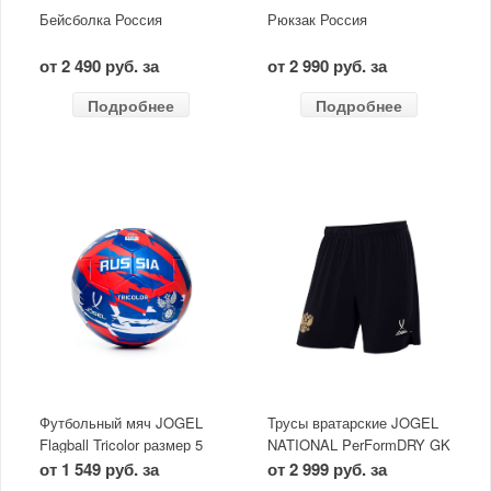
Бейсболка Россия
Рюкзак Россия
от 2 490 руб. за
от 2 990 руб. за
Подробнее
Подробнее
Футбольный мяч JOGEL
Трусы вратарские JOGEL
Flagball Tricolor размер 5
NATIONAL PerFormDRY GK
Shorts черные
от 1 549 руб. за
от 2 999 руб. за