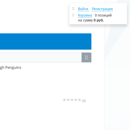
Войти
Регистрация
Корзина
0 позиций
на сумму
0 руб.
rgh Penguins
(0)