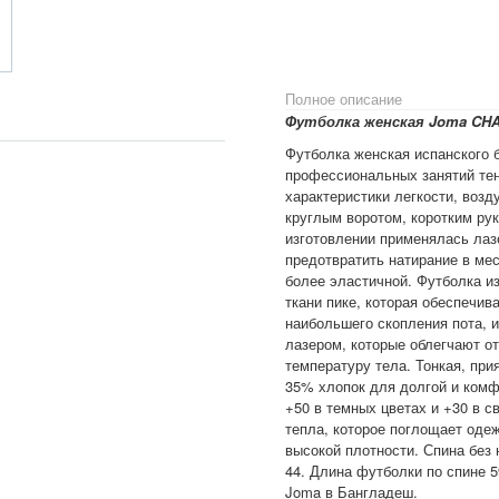
Полное описание
Футболка женская Joma CH
Футболка женская испанского 
профессиональных занятий тен
характеристики легкости, воз
круглым воротом, коротким рук
изготовлении применялась лаз
предотвратить натирание в ме
более эластичной. Футболка из
ткани пике, которая обеспечив
наибольшего скопления пота, 
лазером, которые облегчают о
температуру тела. Тонкая, при
35% хлопок для долгой и комф
+50 в темных цветах и +30 в с
тепла, которое поглощает оде
высокой плотности. Спина без 
44. Длина футболки по спине 5
Joma в Бангладеш.