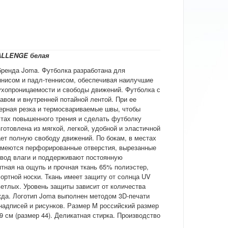
ALLENGE белая
бренда Joma. Футболка разработана для
нисом и падл-теннисом, обеспечивая наилучшие
духопроницаемости и свободы движений. Футболка с
авом и внутренней потайной лентой. При ее
ерная резка и термосвариваемые швы, чтобы
стах повышенного трения и сделать футболку
готовлена из мягкой, легкой, удобной и эластичной
ает полную свободу движений. По бокам, в местах
имеются перфорированные отверстия, вырезанные
твод влаги и поддерживают постоянную
ятная на ощупь и прочная ткань 65% полиэстер,
ортной носки. Ткань имеет защиту от солнца UV
ветлых. Уровень защиты зависит от количества
жда. Логотип Joma выполнен методом 3D-печати
надписей и рисунков. Размер M российский размер
9 см (размер 44). Деликатная стирка. Производство