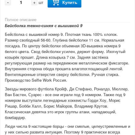
-
+
Купить
шт
Полное описание
Бейсболка темно-синяя с вышивкой 9
Бейсболка с вышивкой номер 9. Плотная ткань 100% хлопок.
Размер свободный 56-60. Глубина бейсболки 11 см. Нормальная
посадка. По центру бейсболки объемная 3D-вышивка номера 9
белого цвета. Свод бейсболки усилен, держит форму. Изогнутый
козырёк прошит. Длина козырька 7 см. Задняя застёжка
регулирующая размер на передвижном металлическом фиксаторе.
Внутренняя сторона обода прошита влагопоглощающей лентой.
Вентиляционные отверстия сверху бейсболки. Ручная стирка.
Производство Selfie Work Россия.
Звезды мирового футбола Кройф, Ди Стефано, Роналдо, Мюллер,
Ван Бастен, Суарес - все они играли под 9 номером. Также под 9
номером выступали легендарные хоккеисты Горди Хоу, Морис
Ришар, Бобби Халл, Борис Майоров, Владимир Крутов.
Классическая девятка это игрок группы атаки, нападающий,
бомбардир.
Люди числа 9 настоящие борцы - они смелые, целеустремленные и
у них сильно развита интуиция. Поэтому 9 практически всегда